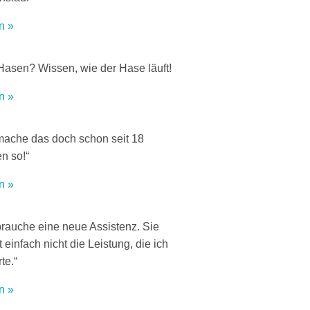
n »
Hasen? Wissen, wie der Hase läuft!
n »
mache das doch schon seit 18
n so!“
n »
brauche eine neue Assistenz. Sie
t einfach nicht die Leistung, die ich
te.“
n »