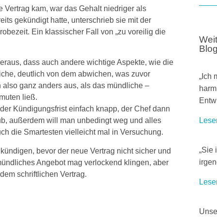
he Vertrag kam, war das Gehalt niedriger als
its gekündigt hatte, unterschrieb sie mit der
bezeit. Ein klassischer Fall von „zu voreilig die
Wei
Blo
heraus, dass auch andere wichtige Aspekte, wie die
iche, deutlich von dem abwichen, was zuvor
„Ich 
h also ganz anders aus, als das mündliche –
harml
muten ließ.
Entw
der Kündigungsfrist einfach knapp, der Chef dann
ub, außerdem will man unbedingt weg und alles
Lese
ch die Smartesten vielleicht mal in Versuchung.
„Sie 
kündigen, bevor der neue Vertrag nicht sicher und
 mündliches Angebot mag verlockend klingen, aber
irgen
dem schriftlichen Vertrag.
Lese
Unser