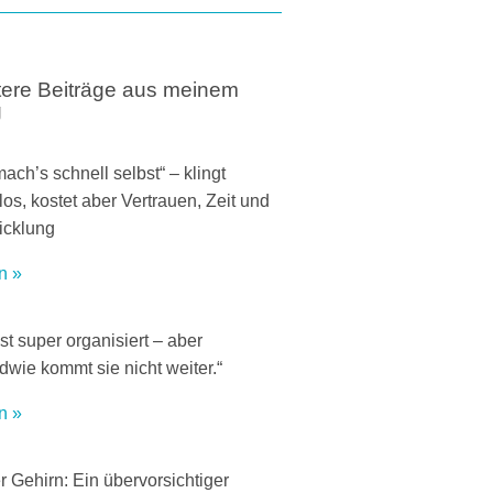
tere Beiträge aus meinem
g
mach’s schnell selbst“ – klingt
os, kostet aber Vertrauen, Zeit und
icklung
n »
ist super organisiert – aber
dwie kommt sie nicht weiter.“
n »
 Gehirn: Ein übervorsichtiger