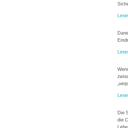
Siche
Lese
Dane
Eindr
Lese
Wenn
zwis
„verp
Lese
Die 
die C
Lebe