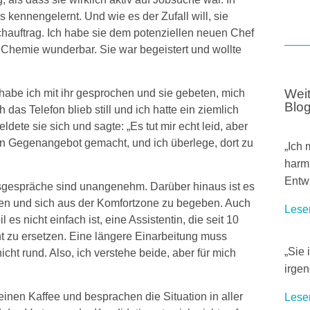
 kennengelernt. Und wie es der Zufall will, sie
chauftrag. Ich habe sie dem potenziellen neuen Chef
 Chemie wunderbar. Sie war begeistert und wollte
abe ich mit ihr gesprochen und sie gebeten, mich
Wei
Blo
as Telefon blieb still und ich hatte ein ziemlich
ete sie sich und sagte: „Es tut mir echt leid, aber
ein Gegenangebot gemacht, und ich überlege, dort zu
„Ich 
harml
Entw
sgespräche sind unangenehm. Darüber hinaus ist es
en und sich aus der Komfortzone zu begeben. Auch
Lese
 es nicht einfach ist, eine Assistentin, die seit 10
t zu ersetzen. Eine längere Einarbeitung muss
„Sie 
 nicht rund. Also, ich verstehe beide, aber für mich
irgen
einen Kaffee und besprachen die Situation in aller
Lese