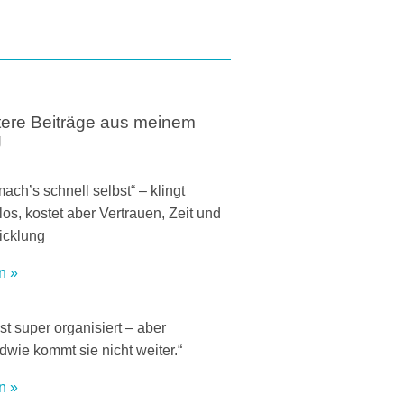
tere Beiträge aus meinem
g
mach’s schnell selbst“ – klingt
os, kostet aber Vertrauen, Zeit und
icklung
n »
ist super organisiert – aber
dwie kommt sie nicht weiter.“
n »