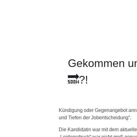
Gekommen um 
🔜?!
Kündigung oder Gegenangebot anneh
und Tiefen der Jobentscheidung“.
Die Kandidatin war mit dem aktuellen
„Leidensdruck“ war nicht groß genug,