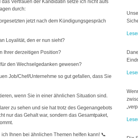
das Vertrauen der Kandidatin setze ich nicht aufs
ragen durch:
Unser
 Vorgesetzten jetzt nach dem Kündigungsgespräch
Siche
Lese
n Loyalität, den er nun sieht?
n Ihrer derzeitigen Position?
Dane
Eindr
eiz für den Wechselgedanken gewesen?
Lese
uen Job/Chef/Unternehme so gut gefallen, dass Sie
Wenn
ktieren, wenn Sie in einer ähnlichen Situation sind.
zwis
„verp
larer zu sehen und sie hat trotz des Gegenangebots
ht nur das Gehalt war, sondern das Gesamtpaket,
Lese
kommt.
n ich Ihnen bei ähnlichen Themen helfen kann! 📞