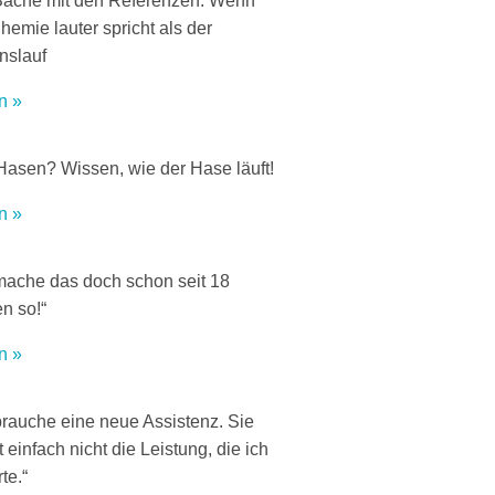
Sache mit den Referenzen: Wenn
hemie lauter spricht als der
nslauf
n »
Hasen? Wissen, wie der Hase läuft!
n »
mache das doch schon seit 18
n so!“
n »
brauche eine neue Assistenz. Sie
t einfach nicht die Leistung, die ich
te.“